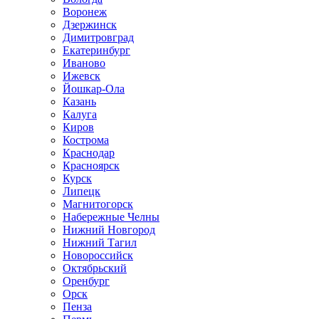
Воронеж
Дзержинск
Димитровград
Екатеринбург
Иваново
Ижевск
Йошкар-Ола
Казань
Калуга
Киров
Кострома
Краснодар
Красноярск
Курск
Липецк
Магнитогорск
Набережные Челны
Нижний Новгород
Нижний Тагил
Новороссийск
Октябрьский
Оренбург
Орск
Пенза