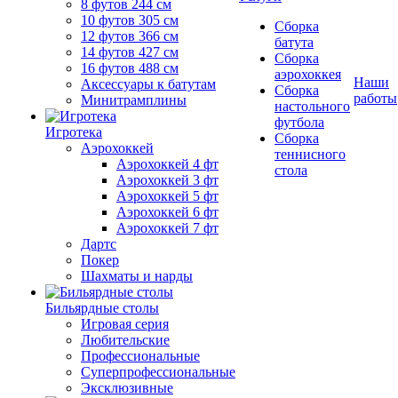
8 футов 244 см
10 футов 305 см
Сборка
12 футов 366 см
батута
14 футов 427 см
Сборка
16 футов 488 см
аэрохоккея
Наши
Аксессуары к батутам
Сборка
работы
Минитрамплины
настольного
футбола
Игротека
Сборка
Аэрохоккей
теннисного
Аэрохоккей 4 фт
стола
Аэрохоккей 3 фт
Аэрохоккей 5 фт
Аэрохоккей 6 фт
Аэрохоккей 7 фт
Дартс
Покер
Шахматы и нарды
Бильярдные столы
Игровая серия
Любительские
Профессиональные
Суперпрофессиональные
Эксклюзивные