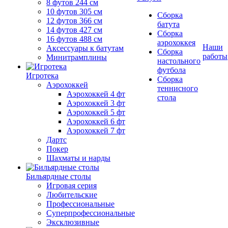
8 футов 244 см
10 футов 305 см
Сборка
12 футов 366 см
батута
14 футов 427 см
Сборка
16 футов 488 см
аэрохоккея
Наши
Аксессуары к батутам
Сборка
работы
Минитрамплины
настольного
футбола
Игротека
Сборка
Аэрохоккей
теннисного
Аэрохоккей 4 фт
стола
Аэрохоккей 3 фт
Аэрохоккей 5 фт
Аэрохоккей 6 фт
Аэрохоккей 7 фт
Дартс
Покер
Шахматы и нарды
Бильярдные столы
Игровая серия
Любительские
Профессиональные
Суперпрофессиональные
Эксклюзивные