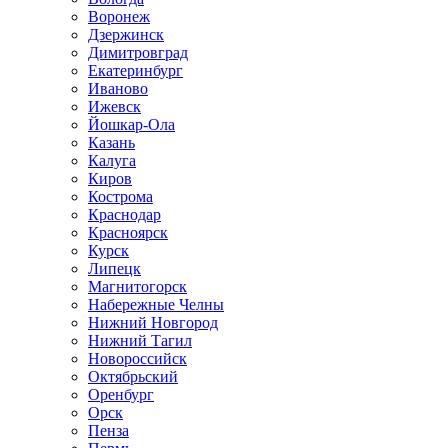
Воронеж
Дзержинск
Димитровград
Екатеринбург
Иваново
Ижевск
Йошкар-Ола
Казань
Калуга
Киров
Кострома
Краснодар
Красноярск
Курск
Липецк
Магнитогорск
Набережные Челны
Нижний Новгород
Нижний Тагил
Новороссийск
Октябрьский
Оренбург
Орск
Пенза