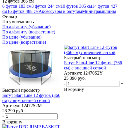
12 футов 366 см
6 футов 183 см
8 футов 244 см
10 футов 305 см
14 футов 427
см
16 футов 488 см
Аксессуары к батутам
Минитрамплины
Фильтр
По умолчанию
По алфавиту (убывание)
По алфавиту (возрастание)
По цене (убывание)
По цене (возрастание)
Быстрый просмотр
Батут Start-Line 12 футов (366
см) с внешней сеткой
Артикул: 12470S2Y
25 390
руб.
-
+
В корзину
Быстрый просмотр
Батут Start-Line 12 футов (366
см) с внутренней сеткой
Артикул: 12472S2M
28 290
руб.
-
+
В корзину