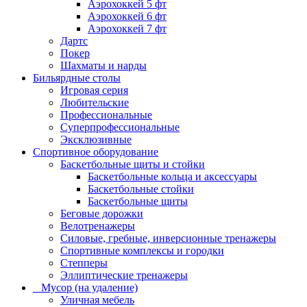
Аэрохоккей 5 фт
Аэрохоккей 6 фт
Аэрохоккей 7 фт
Дартс
Покер
Шахматы и нарды
Бильярдные столы
Игровая серия
Любительские
Профессиональные
Суперпрофессиональные
Эксклюзивные
Спортивное оборудование
Баскетбольные щиты и стойки
Баскетбольные кольца и аксессуары
Баскетбольные стойки
Баскетбольные щиты
Беговые дорожки
Велотренажеры
Силовые, гребные, инверсионные тренажеры
Спортивные комплексы и городки
Степперы
Эллиптические тренажеры
_ Мусор (на удаление)
Уличная мебель