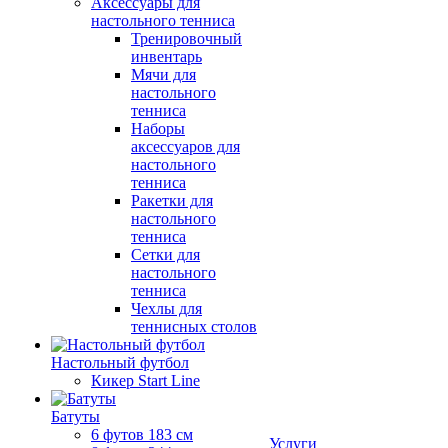
Аксессуары для
настольного тенниса
Тренировочный
инвентарь
Мячи для
настольного
тенниса
Наборы
аксессуаров для
настольного
тенниса
Ракетки для
настольного
тенниса
Сетки для
настольного
тенниса
Чехлы для
теннисных столов
Настольный футбол
Кикер Start Line
Батуты
6 футов 183 см
Услуги