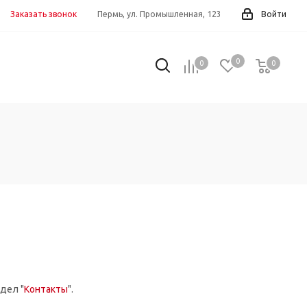
Заказать звонок
Пермь, ул. Промышленная, 123
Войти
0
0
0
0
дел "
Контакты
".