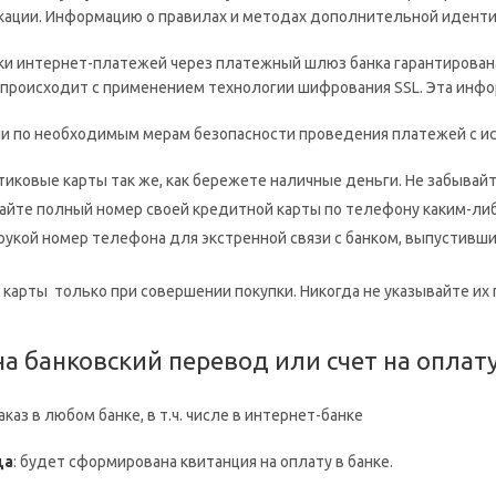
ации. Информацию о правилах и методах дополнительной идентиф
ки интернет-платежей через платежный шлюз банка гарантирован
происходит с применением технологии шифрования SSL. Эта инфо
и по необходимым мерам безопасности проведения платежей с ис
иковые карты так же, как бережете наличные деньги. Не забывайте
айте полный номер своей кредитной карты по телефону каким-ли
рукой номер телефона для экстренной связи с банком, выпустивши
карты только при совершении покупки. Никогда не указывайте их 
на банковский перевод или счет на оплат
аз в любом банке, в т.ч. числе в интернет-банке
ца
: будет сформирована квитанция на оплату в банке.