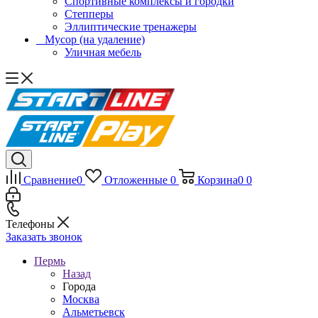
Спортивные комплексы и городки
Степперы
Эллиптические тренажеры
_ Мусор (на удаление)
Уличная мебель
Сравнение
0
Отложенные
0
Корзина
0
0
Телефоны
Заказать звонок
Пермь
Назад
Города
Москва
Альметьевск