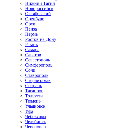
Нижний Тагил
Новороссийск
Октябрьский
Оренбург
Орск
Пенза
Пермь
Ростов-на-Дону
Рязань
Самара
Саратов
Севастополь
Симферополь
Сочи
Ставрополь
Стерлитамак
Сызрань
Таганрог
Тольятти
Тюмень
Ульяновск
Уфа
Чебоксары
Челябинск
Череповец