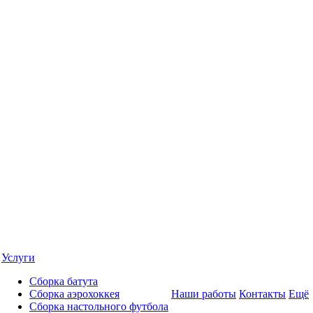
Услуги
Сборка батута
Сборка аэрохоккея
Наши работы
Контакты
Ещё
Сборка настольного футбола