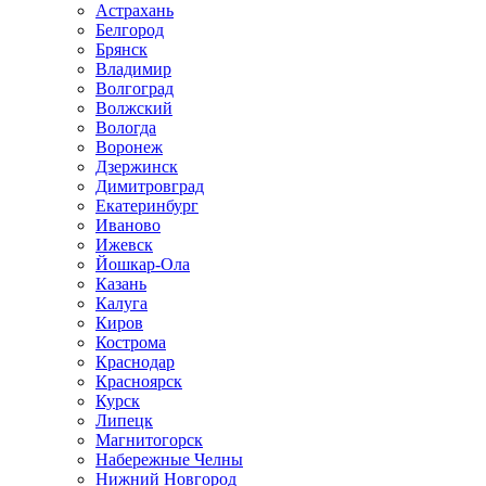
Астрахань
Белгород
Брянск
Владимир
Волгоград
Волжский
Вологда
Воронеж
Дзержинск
Димитровград
Екатеринбург
Иваново
Ижевск
Йошкар-Ола
Казань
Калуга
Киров
Кострома
Краснодар
Красноярск
Курск
Липецк
Магнитогорск
Набережные Челны
Нижний Новгород