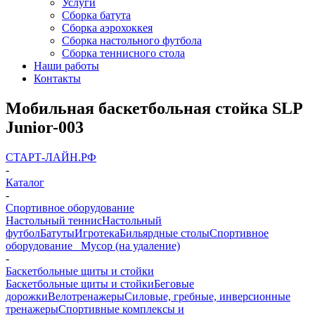
Услуги
Сборка батута
Сборка аэрохоккея
Сборка настольного футбола
Сборка теннисного стола
Наши работы
Контакты
Мобильная баскетбольная стойка SLP
Junior-003
СТАРТ-ЛАЙН.РФ
-
Каталог
-
Спортивное оборудование
Настольный теннис
Настольный
футбол
Батуты
Игротека
Бильярдные столы
Спортивное
оборудование
_ Мусор (на удаление)
-
Баскетбольные щиты и стойки
Баскетбольные щиты и стойки
Беговые
дорожки
Велотренажеры
Силовые, гребные, инверсионные
тренажеры
Спортивные комплексы и