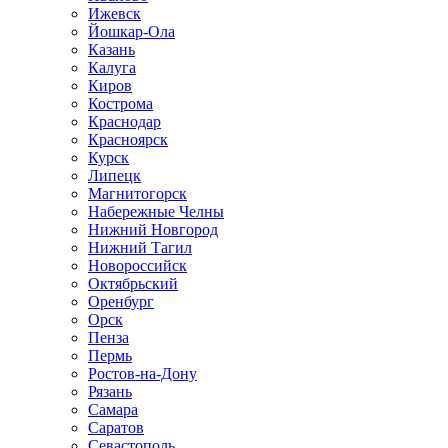
Ижевск
Йошкар-Ола
Казань
Калуга
Киров
Кострома
Краснодар
Красноярск
Курск
Липецк
Магнитогорск
Набережные Челны
Нижний Новгород
Нижний Тагил
Новороссийск
Октябрьский
Оренбург
Орск
Пенза
Пермь
Ростов-на-Дону
Рязань
Самара
Саратов
Севастополь