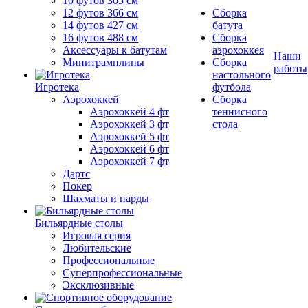
10 футов 305 см
12 футов 366 см
Сборка
14 футов 427 см
батута
16 футов 488 см
Сборка
Аксессуары к батутам
аэрохоккея
Наши
Минитрамплины
Сборка
работы
настольного
Игротека
футбола
Аэрохоккей
Сборка
Аэрохоккей 4 фт
теннисного
Аэрохоккей 3 фт
стола
Аэрохоккей 5 фт
Аэрохоккей 6 фт
Аэрохоккей 7 фт
Дартс
Покер
Шахматы и нарды
Бильярдные столы
Игровая серия
Любительские
Профессиональные
Суперпрофессиональные
Эксклюзивные